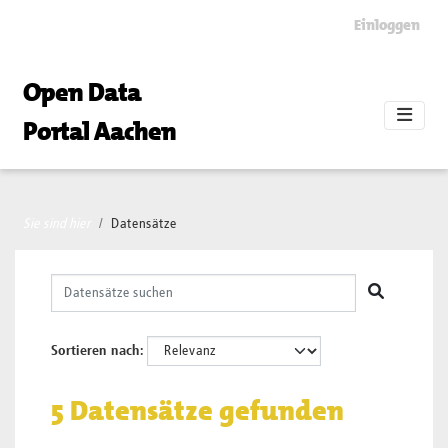
Skip to main content
Einloggen
Open Data
Portal Aachen
Sie sind hier
Datensätze
Sortieren nach
5 Datensätze gefunden