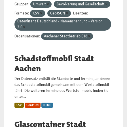
Gruppen:
Umwelt
Bevölkerung und Gesellschaft
Formate:
CSV
GeoJSON
Lizenzen:
Datenlizenz Deutschland - Namensnennung - Version
2.0
Organisationen:
Aachener Stadtbetrieb E18
Schadstoffmobil Stadt
Aachen
Der Datensatz enthält die Standorte und Termine, an denen
das Schadststoffmobil gemeinsam mit dem Wertstoffmobil
fährt. Die weiteren Termine des Wertstoffmobils finden Sie
unter...
CSV
GeoJSON
HTML
Glascontainer Stadt