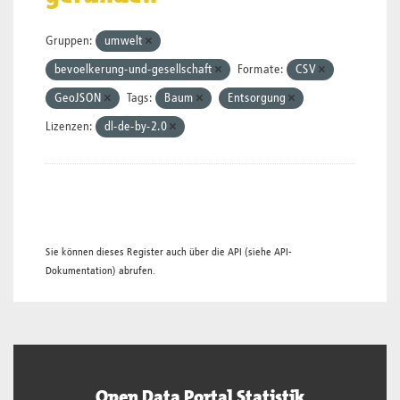
Gruppen:
umwelt
bevoelkerung-und-gesellschaft
Formate:
CSV
GeoJSON
Tags:
Baum
Entsorgung
Lizenzen:
dl-de-by-2.0
Sie können dieses Register auch über die
API
(siehe
API-
Dokumentation
) abrufen.
Open Data Portal Statistik