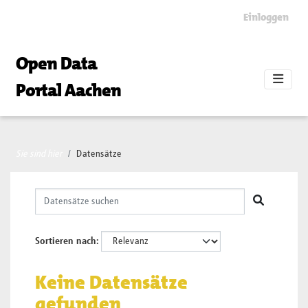
Skip to main content
Einloggen
Open Data
Portal Aachen
Sie sind hier
Datensätze
Sortieren nach
Keine Datensätze
gefunden