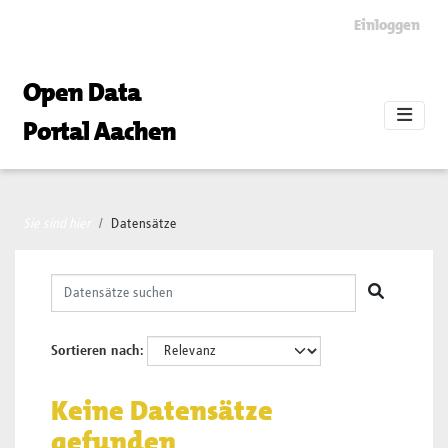
Skip to main content
Einloggen
Open Data
Portal Aachen
Sie sind hier
Datensätze
Sortieren nach
Keine Datensätze
gefunden