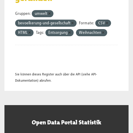
Gruppen:
umwelt
bevoelkerung-und-gesellschaft
Formate:
CSV
HTML
Tags:
Entsorgung
Weihnachten
Sie können dieses Register auch über die
API
(siehe
API-
Dokumentation
) abrufen.
Open Data Portal Statistik