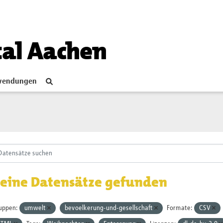
tal Aachen
endungen
eine Datensätze gefunden
uppen:
umwelt
bevoelkerung-und-gesellschaft
Formate:
CSV