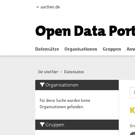
Skip to main content
< aachen.de
Open Data Por
Datensätze
Organisationen
Gruppen
Anw
Sie sind hier
Datensätze
Organisationen
Für diese Suche wurden keine
Organisationen gefunden.
K
Gruppen
Gr