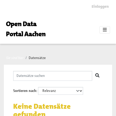
Skip to main content
Einloggen
Open Data
Portal Aachen
Sie sind hier
Datensätze
Sortieren nach
Keine Datensätze
gefunden