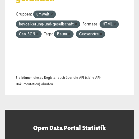
Gruppen:
umwelt
bevoelkerung-und-gesellschaft
Formate:
HTML
GeoJSON
Tags:
Baum
Geoservice
Sie können dieses Register auch über die
API
(siehe
API-
Dokumentation
) abrufen.
Open Data Portal Statistik