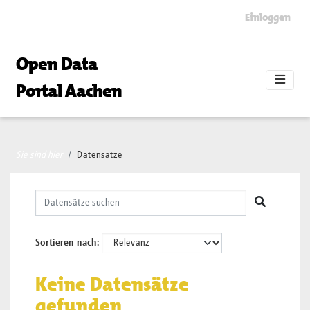
Skip to main content
Einloggen
Open Data
Portal Aachen
Sie sind hier
Datensätze
Sortieren nach
Keine Datensätze
gefunden