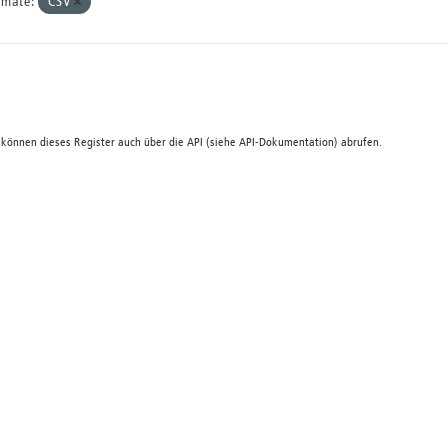
rmate:
CSV
 können dieses Register auch über die
API
(siehe
API-Dokumentation
) abrufen.