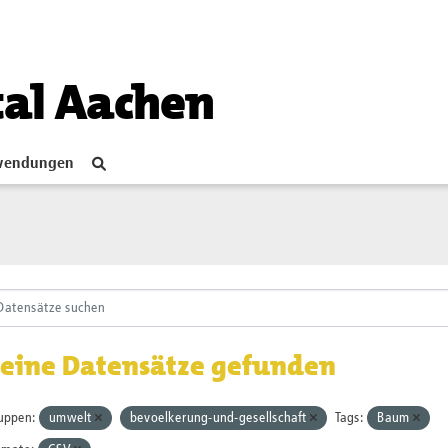
tal Aachen
endungen
eine Datensätze gefunden
uppen:
umwelt
bevoelkerung-und-gesellschaft
Tags:
Baum