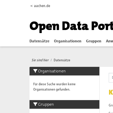
Skip to main content
< aachen.de
Open Data Por
Datensätze
Organisationen
Gruppen
Anw
Sie sind hier
Datensätze
Organisationen
Für diese Suche wurden keine
Organisationen gefunden.
K
Gruppen
Gr