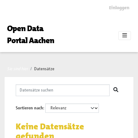
Skip to main content
Einloggen
Open Data
Portal Aachen
Sie sind hier
Datensätze
Sortieren nach
Keine Datensätze
gefunden