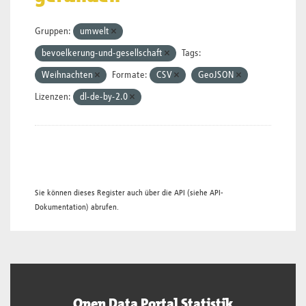
Gruppen:
umwelt
bevoelkerung-und-gesellschaft
Tags:
Weihnachten
Formate:
CSV
GeoJSON
Lizenzen:
dl-de-by-2.0
Sie können dieses Register auch über die
API
(siehe
API-
Dokumentation
) abrufen.
Open Data Portal Statistik