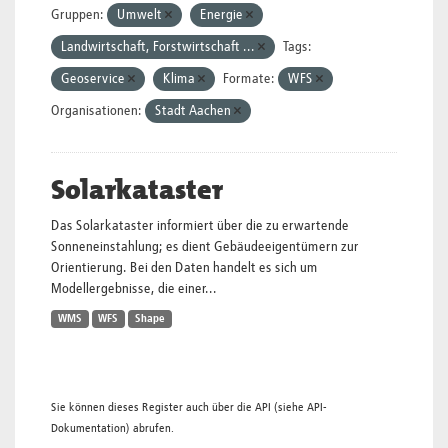
Gruppen:
Umwelt
Energie
Landwirtschaft, Forstwirtschaft ...
Tags:
Geoservice
Klima
Formate:
WFS
Organisationen:
Stadt Aachen
Solarkataster
Das Solarkataster informiert über die zu erwartende
Sonneneinstahlung; es dient Gebäudeeigentümern zur
Orientierung. Bei den Daten handelt es sich um
Modellergebnisse, die einer...
WMS
WFS
Shape
Sie können dieses Register auch über die
API
(siehe
API-
Dokumentation
) abrufen.