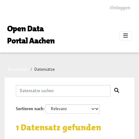
Skip to main content
Einloggen
Open Data
Portal Aachen
Sie sind hier
Datensätze
Sortieren nach
1 Datensatz gefunden