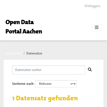
Skip to main content
Einloggen
Open Data
Portal Aachen
Sie sind hier
Datensätze
Sortieren nach
1 Datensatz gefunden