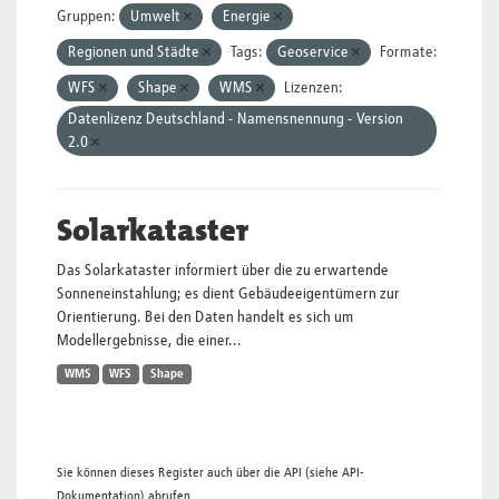
Gruppen:
Umwelt
Energie
Regionen und Städte
Tags:
Geoservice
Formate:
WFS
Shape
WMS
Lizenzen:
Datenlizenz Deutschland - Namensnennung - Version
2.0
Solarkataster
Das Solarkataster informiert über die zu erwartende
Sonneneinstahlung; es dient Gebäudeeigentümern zur
Orientierung. Bei den Daten handelt es sich um
Modellergebnisse, die einer...
WMS
WFS
Shape
Sie können dieses Register auch über die
API
(siehe
API-
Dokumentation
) abrufen.