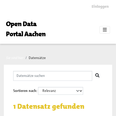
Skip to main content
Einloggen
Open Data
Portal Aachen
Sie sind hier
Datensätze
Sortieren nach
1 Datensatz gefunden