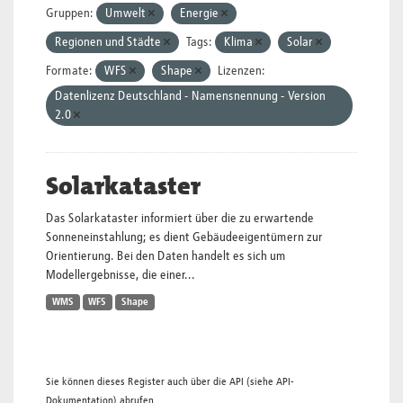
Gruppen:
Umwelt
Energie
Regionen und Städte
Tags:
Klima
Solar
Formate:
WFS
Shape
Lizenzen:
Datenlizenz Deutschland - Namensnennung - Version
2.0
Solarkataster
Das Solarkataster informiert über die zu erwartende
Sonneneinstahlung; es dient Gebäudeeigentümern zur
Orientierung. Bei den Daten handelt es sich um
Modellergebnisse, die einer...
WMS
WFS
Shape
Sie können dieses Register auch über die
API
(siehe
API-
Dokumentation
) abrufen.