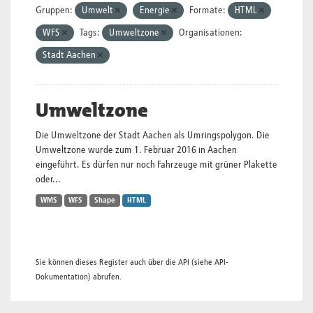
Gruppen:
Umwelt
Energie
Formate:
HTML
WFS
Tags:
Umweltzone
Organisationen:
Stadt Aachen
Umweltzone
Die Umweltzone der Stadt Aachen als Umringspolygon. Die
Umweltzone wurde zum 1. Februar 2016 in Aachen
eingeführt. Es dürfen nur noch Fahrzeuge mit grüner Plakette
oder...
WMS
WFS
Shape
HTML
Sie können dieses Register auch über die
API
(siehe
API-
Dokumentation
) abrufen.