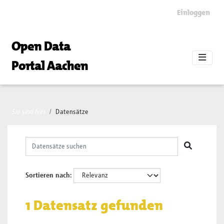
Skip to main content
Einloggen
Open Data
Portal Aachen
Sie sind hier
Datensätze
Sortieren nach
1 Datensatz gefunden