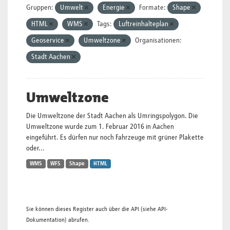
Gruppen:
Umwelt
Energie
Formate:
Shape
HTML
WMS
Tags:
Luftreinhalteplan
Geoservice
Umweltzone
Organisationen:
Stadt Aachen
Umweltzone
Die Umweltzone der Stadt Aachen als Umringspolygon. Die
Umweltzone wurde zum 1. Februar 2016 in Aachen
eingeführt. Es dürfen nur noch Fahrzeuge mit grüner Plakette
oder...
WMS
WFS
Shape
HTML
Sie können dieses Register auch über die
API
(siehe
API-
Dokumentation
) abrufen.