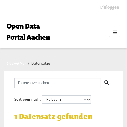
Skip to main content
Einloggen
Open Data
Portal Aachen
Sie sind hier
Datensätze
Sortieren nach
1 Datensatz gefunden