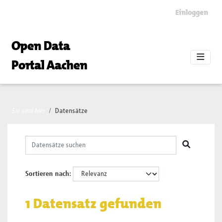
Skip to main content
Einloggen
Open Data
Portal Aachen
Sie sind hier
Datensätze
Sortieren nach
1 Datensatz gefunden