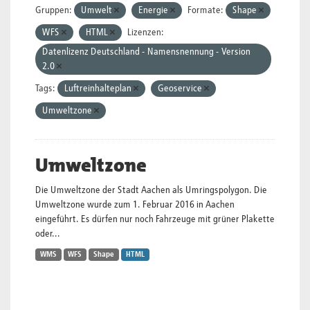
Gruppen:
Umwelt
Energie
Formate:
Shape
WFS
HTML
Lizenzen:
Datenlizenz Deutschland - Namensnennung - Version
2.0
Tags:
Luftreinhalteplan
Geoservice
Umweltzone
Umweltzone
Die Umweltzone der Stadt Aachen als Umringspolygon. Die
Umweltzone wurde zum 1. Februar 2016 in Aachen
eingeführt. Es dürfen nur noch Fahrzeuge mit grüner Plakette
oder...
WMS
WFS
Shape
HTML