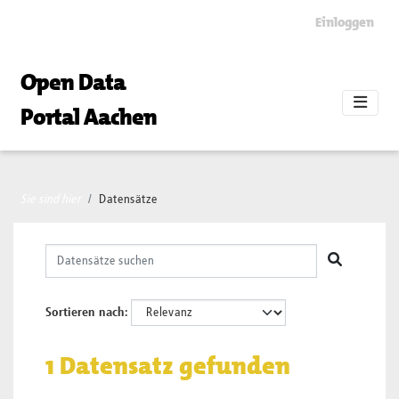
Skip to main content
Einloggen
Open Data
Portal Aachen
Sie sind hier
Datensätze
Sortieren nach
1 Datensatz gefunden