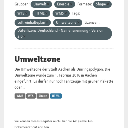
Gruppen:
Umwelt
Energie
Formate:
Shape
WFS
HTML
WMS
Tags:
Luftreinhalteplan
Umweltzone
Lizenzen:
Datenlizenz Deutschland - Namensnennung - Version
2.0
Umweltzone
Die Umweltzone der Stadt Aachen als Umringspolygon. Die
Umweltzone wurde zum 1. Februar 2016 in Aachen
eingeführt. Es dürfen nur noch Fahrzeuge mit grüner Plakette
oder...
WMS
WFS
Shape
HTML
Sie können dieses Register auch über die
API
(siehe
API-
Dokumentation
) abrufen.