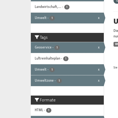
Landwirtschaft,...
-
1
Umwelt
-
x
U
1
Di
Tags
nur
W
Geoservice
-
x
1
Luftreinhalteplan
-
1
Sie
Umwelt
-
x
1
Umweltzone
-
x
1
Formate
HTML
-
1