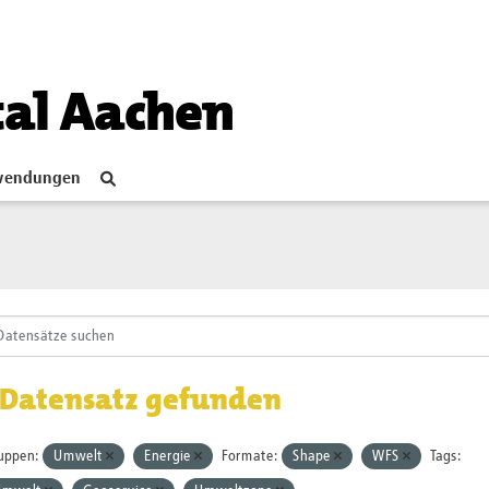
tal Aachen
endungen
 Datensatz gefunden
uppen:
Umwelt
Energie
Formate:
Shape
WFS
Tags: