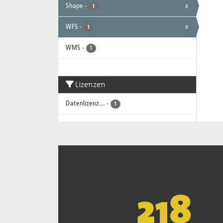
Shape
-
x
1
WFS
-
x
1
WMS
-
1
Lizenzen
Datenlizenz...
-
1
221