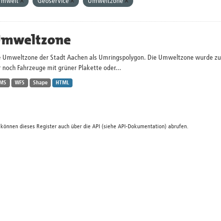
Umwelt
Geoservice
Umweltzone
mweltzone
e Umweltzone der Stadt Aachen als Umringspolygon. Die Umweltzone wurde zum 
 noch Fahrzeuge mit grüner Plakette oder...
MS
WFS
Shape
HTML
 können dieses Register auch über die
API
(siehe
API-Dokumentation
) abrufen.