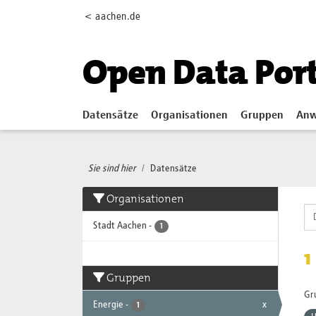
Skip to main content
< aachen.de
Open Data Por
Datensätze
Organisationen
Gruppen
Anw
Sie sind hier
Datensätze
Organisationen
Stadt Aachen
-
1
1
Gruppen
Gr
Energie
-
x
1