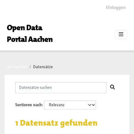
Skip to main content
Einloggen
Open Data
Portal Aachen
Sie sind hier
Datensätze
Sortieren nach
1 Datensatz gefunden