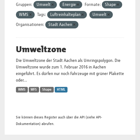
Gruppen:
Umwelt
Energie
Formate:
Shape
WMS
Tags:
Luftreinhalteplan
Umwelt
Organisationen:
Stadt Aachen
Umweltzone
Die Umweltzone der Stadt Aachen als Umringspolygon. Die
Umweltzone wurde zum 1. Februar 2016 in Aachen
eingeführt. Es dürfen nur noch Fahrzeuge mit grüner Plakette
oder...
WMS
WFS
Shape
HTML
Sie können dieses Register auch über die
API
(siehe
API-
Dokumentation
) abrufen.