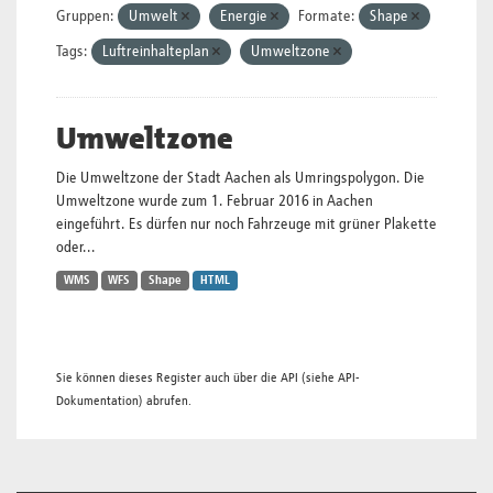
Gruppen:
Umwelt
Energie
Formate:
Shape
Tags:
Luftreinhalteplan
Umweltzone
Umweltzone
Die Umweltzone der Stadt Aachen als Umringspolygon. Die
Umweltzone wurde zum 1. Februar 2016 in Aachen
eingeführt. Es dürfen nur noch Fahrzeuge mit grüner Plakette
oder...
WMS
WFS
Shape
HTML
Sie können dieses Register auch über die
API
(siehe
API-
Dokumentation
) abrufen.