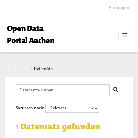
Skip to main content
Einloggen
Open Data
Portal Aachen
Sie sind hier
Datensätze
Sortieren nach
1 Datensatz gefunden