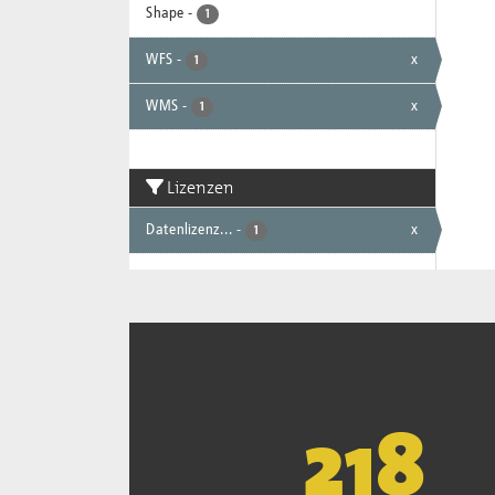
Shape
-
1
WFS
-
x
1
WMS
-
x
1
Lizenzen
Datenlizenz...
-
x
1
222