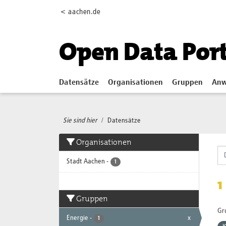
Skip to main content
< aachen.de
Open Data Por
Datensätze
Organisationen
Gruppen
Anw
Sie sind hier
Datensätze
Organisationen
Stadt Aachen
-
1
1
Gruppen
Gr
Energie
-
x
1