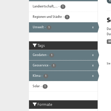
K
Landwirtschaft,...
-
1
Regionen und Städte
-
S
1
Umwelt
-
x
1
Da
Dat
W
Tags
Geodaten
-
x
1
Sie
Geoservice
-
x
1
Klima
-
x
1
Solar
-
1
Formate