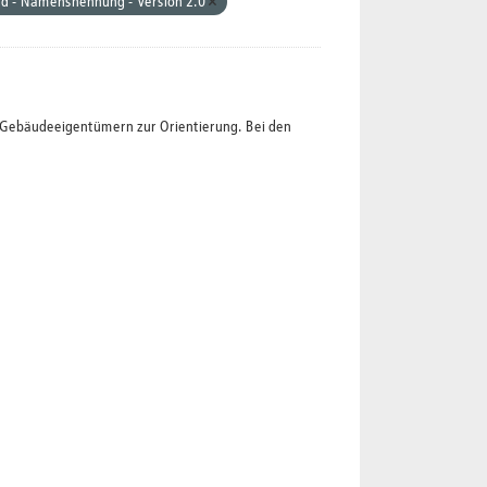
nd - Namensnennung - Version 2.0
t Gebäudeeigentümern zur Orientierung. Bei den