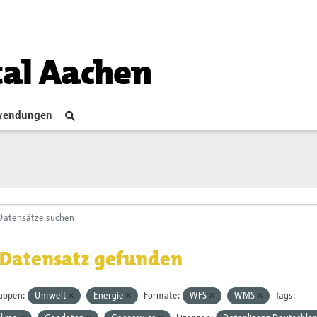
tal Aachen
endungen
 Datensatz gefunden
uppen:
Umwelt
Energie
Formate:
WFS
WMS
Tags: