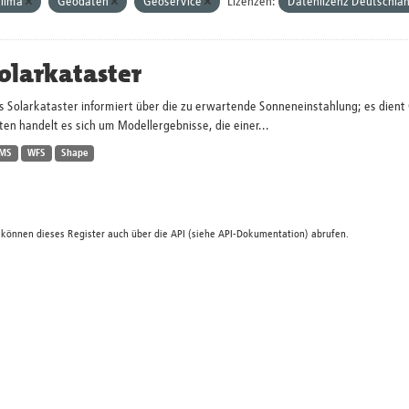
lima
Geodaten
Geoservice
Lizenzen:
Datenlizenz Deutschla
olarkataster
s Solarkataster informiert über die zu erwartende Sonneneinstahlung; es dien
en handelt es sich um Modellergebnisse, die einer...
MS
WFS
Shape
 können dieses Register auch über die
API
(siehe
API-Dokumentation
) abrufen.