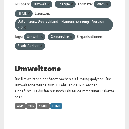
Gruppen:
Umwelt
Energie
Formate:
WMS
HTML
Lizenzen:
Datenlizenz Deutschland - Namensnennung - Version
2.0
Tags:
Umwelt
Geoservice
Organisationen:
Stadt Aachen
Umweltzone
Die Umweltzone der Stadt Aachen als Umringspolygon. Die
Umweltzone wurde zum 1. Februar 2016 in Aachen
eingeführt. Es dürfen nur noch Fahrzeuge mit grüner Plakette
oder...
WMS
WFS
Shape
HTML