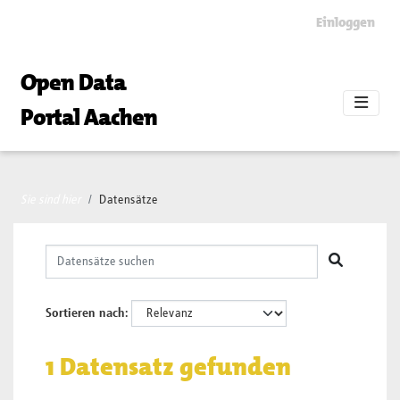
Skip to main content
Einloggen
Open Data
Portal Aachen
Sie sind hier
Datensätze
Sortieren nach
1 Datensatz gefunden