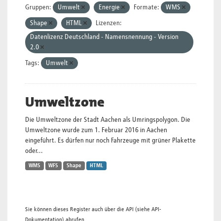
Gruppen:
Umwelt
Energie
Formate:
WMS
Shape
HTML
Lizenzen:
Datenlizenz Deutschland - Namensnennung - Version
2.0
Tags:
Umwelt
Umweltzone
Die Umweltzone der Stadt Aachen als Umringspolygon. Die
Umweltzone wurde zum 1. Februar 2016 in Aachen
eingeführt. Es dürfen nur noch Fahrzeuge mit grüner Plakette
oder...
WMS
WFS
Shape
HTML
Sie können dieses Register auch über die
API
(siehe
API-
Dokumentation
) abrufen.