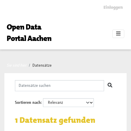
Skip to main content
Einloggen
Open Data
Portal Aachen
Sie sind hier
Datensätze
Sortieren nach
1 Datensatz gefunden