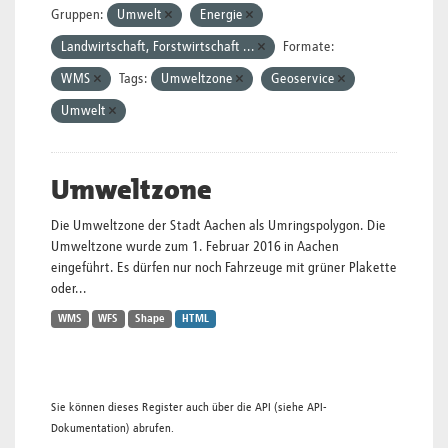
Gruppen:
Umwelt
Energie
Landwirtschaft, Forstwirtschaft ...
Formate:
WMS
Tags:
Umweltzone
Geoservice
Umwelt
Umweltzone
Die Umweltzone der Stadt Aachen als Umringspolygon. Die
Umweltzone wurde zum 1. Februar 2016 in Aachen
eingeführt. Es dürfen nur noch Fahrzeuge mit grüner Plakette
oder...
WMS
WFS
Shape
HTML
Sie können dieses Register auch über die
API
(siehe
API-
Dokumentation
) abrufen.