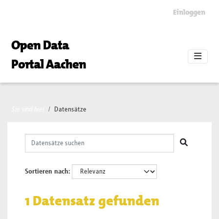
Skip to main content
Einloggen
Open Data
Portal Aachen
Sie sind hier
Datensätze
Sortieren nach
1 Datensatz gefunden