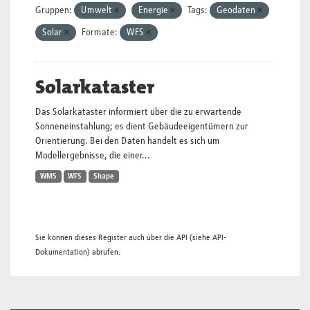
Gruppen:
Umwelt
Energie
Tags:
Geodaten
Solar
Formate:
WFS
Solarkataster
Das Solarkataster informiert über die zu erwartende
Sonneneinstahlung; es dient Gebäudeeigentümern zur
Orientierung. Bei den Daten handelt es sich um
Modellergebnisse, die einer...
WMS
WFS
Shape
Sie können dieses Register auch über die
API
(siehe
API-
Dokumentation
) abrufen.