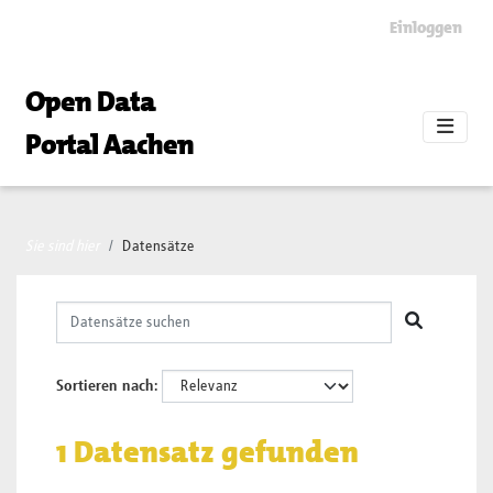
Skip to main content
Einloggen
Open Data
Portal Aachen
Sie sind hier
Datensätze
Sortieren nach
1 Datensatz gefunden