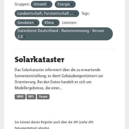
Gruppen:
Umwelt
Energie
Landwirtschaft, Forstwirtschaft ...
Tags:
Geodaten
Klima
Lizenzen:
Datenlizenz Deutschland - Namensnennung - Version
2.0
Solarkataster
Das Solarkataster informiert über die zu erwartende
Sonneneinstahlung; es dient Gebäudeeigentümern zur
Orientierung. Bei den Daten handelt es sich um
Modellergebnisse, die einer...
WMS
WFS
Shape
Sie können dieses Register auch über die
API
(siehe
API-
Dokumentation
) abrufen.