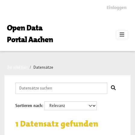
Skip to main content
Einloggen
Open Data
Portal Aachen
Sie sind hier
Datensätze
Sortieren nach
1 Datensatz gefunden