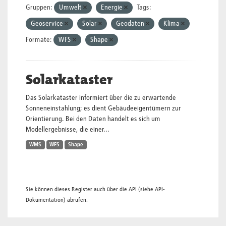
Gruppen:
Umwelt
Energie
Tags:
Geoservice
Solar
Geodaten
Klima
Formate:
WFS
Shape
Solarkataster
Das Solarkataster informiert über die zu erwartende
Sonneneinstahlung; es dient Gebäudeeigentümern zur
Orientierung. Bei den Daten handelt es sich um
Modellergebnisse, die einer...
WMS
WFS
Shape
Sie können dieses Register auch über die
API
(siehe
API-
Dokumentation
) abrufen.