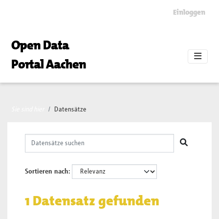
Skip to main content
Einloggen
Open Data
Portal Aachen
Sie sind hier
Datensätze
Sortieren nach
1 Datensatz gefunden