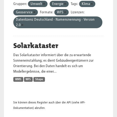
Gruppen:
Umwelt
Energie
Tags:
Klima
Geoservice
Formate:
WFS
Lizenzen:
Datenlizenz Deutschland - Namensnennung - Version
2.0
Solarkataster
Das Solarkataster informiert über die zu erwartende
Sonneneinstahlung; es dient Gebäudeeigentümern zur
Orientierung. Bei den Daten handelt es sich um
Modellergebnisse, die einer...
WMS
WFS
Shape
Sie können dieses Register auch über die
API
(siehe
API-
Dokumentation
) abrufen.