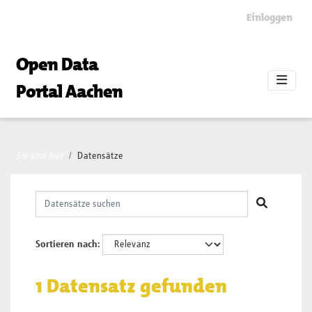
Skip to main content
Einloggen
Open Data
Portal Aachen
Sie sind hier
Datensätze
Sortieren nach
1 Datensatz gefunden