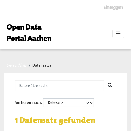
Skip to main content
Einloggen
Open Data
Portal Aachen
Sie sind hier
Datensätze
Sortieren nach
1 Datensatz gefunden