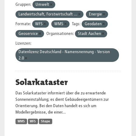
Gruppen:
Umwelt
Landwirtschaft, Forstwirtschaft ...
Energie
Formate:
WFS
WMS
Tags:
Geodaten
Geoservice
Organisationen:
Stadt Aachen
Lizenzen:
Datenlizenz Deutschland - Namensnennung - Version
2.0
Solarkataster
Das Solarkataster informiert über die zu erwartende
Sonneneinstahlung; es dient Gebäudeeigentümern zur
Orientierung. Bei den Daten handelt es sich um
Modellergebnisse, die einer...
WMS
WFS
Shape