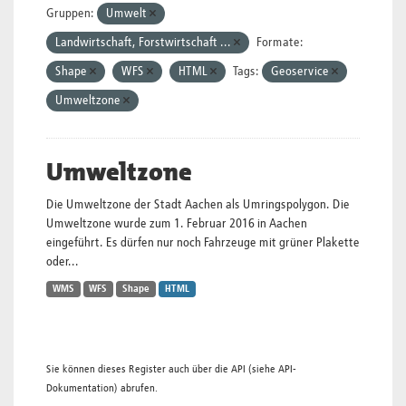
Gruppen:
Umwelt
Landwirtschaft, Forstwirtschaft ...
Formate:
Shape
WFS
HTML
Tags:
Geoservice
Umweltzone
Umweltzone
Die Umweltzone der Stadt Aachen als Umringspolygon. Die
Umweltzone wurde zum 1. Februar 2016 in Aachen
eingeführt. Es dürfen nur noch Fahrzeuge mit grüner Plakette
oder...
WMS
WFS
Shape
HTML
Sie können dieses Register auch über die
API
(siehe
API-
Dokumentation
) abrufen.