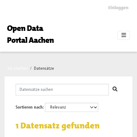
Skip to main content
Einloggen
Open Data
Portal Aachen
Sie sind hier
Datensätze
Sortieren nach
1 Datensatz gefunden