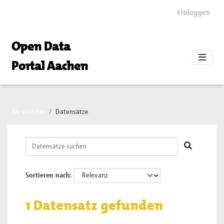
Skip to main content
Einloggen
Open Data
Portal Aachen
Sie sind hier
Datensätze
Sortieren nach
1 Datensatz gefunden