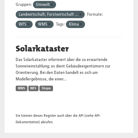
Gruppen:
Umwelt
Landwirtschaft, Forstwirtschaft ...
Formate:
WFS
WMS
Tags:
Klima
Solarkataster
Das Solarkataster informiert über die zu erwartende
Sonneneinstahlung; es dient Gebäudeeigentümern zur
Orientierung. Bei den Daten handelt es sich um
Modellergebnisse, die einer...
WMS
WFS
Shape
Sie können dieses Register auch über die
API
(siehe
API-
Dokumentation
) abrufen.