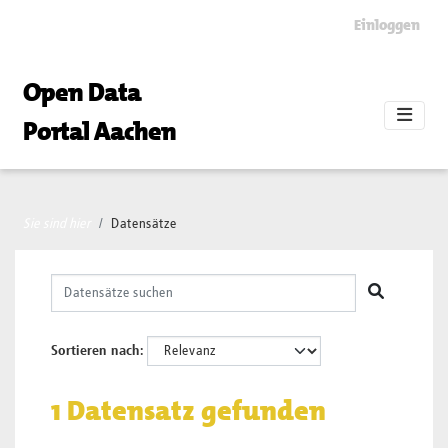
Skip to main content
Einloggen
Open Data
Portal Aachen
Sie sind hier
Datensätze
Sortieren nach
1 Datensatz gefunden