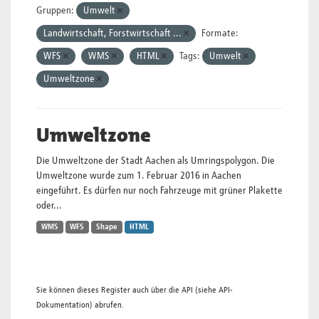
Gruppen:
Umwelt
Landwirtschaft, Forstwirtschaft ...
Formate:
WFS
WMS
HTML
Tags:
Umwelt
Umweltzone
Umweltzone
Die Umweltzone der Stadt Aachen als Umringspolygon. Die
Umweltzone wurde zum 1. Februar 2016 in Aachen
eingeführt. Es dürfen nur noch Fahrzeuge mit grüner Plakette
oder...
WMS
WFS
Shape
HTML
Sie können dieses Register auch über die
API
(siehe
API-
Dokumentation
) abrufen.