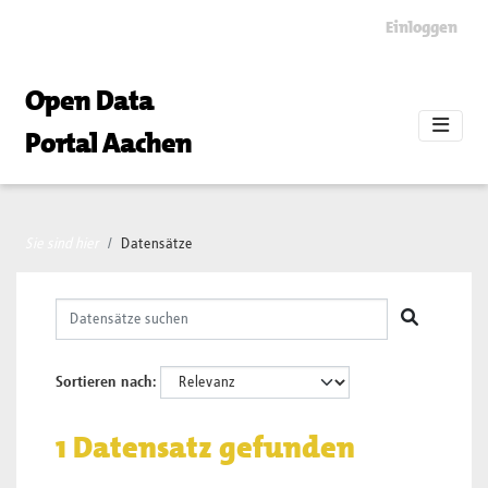
Skip to main content
Einloggen
Open Data
Portal Aachen
Sie sind hier
Datensätze
Sortieren nach
1 Datensatz gefunden