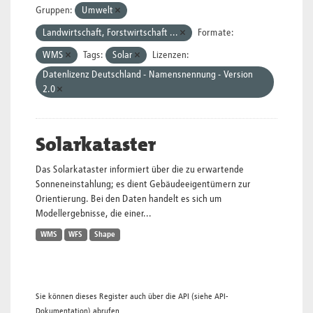
Gruppen:
Umwelt
Landwirtschaft, Forstwirtschaft ...
Formate:
WMS
Tags:
Solar
Lizenzen:
Datenlizenz Deutschland - Namensnennung - Version
2.0
Solarkataster
Das Solarkataster informiert über die zu erwartende
Sonneneinstahlung; es dient Gebäudeeigentümern zur
Orientierung. Bei den Daten handelt es sich um
Modellergebnisse, die einer...
WMS
WFS
Shape
Sie können dieses Register auch über die
API
(siehe
API-
Dokumentation
) abrufen.