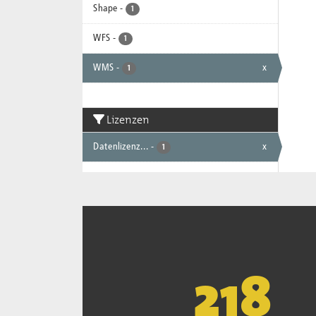
Shape
-
1
WFS
-
1
WMS
-
x
1
Lizenzen
Datenlizenz...
-
x
1
221