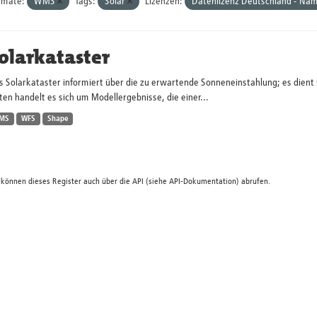
rmate:
WMS
Tags:
Solar
Lizenzen:
Datenlizenz Deutschland - Na
olarkataster
s Solarkataster informiert über die zu erwartende Sonneneinstahlung; es dien
en handelt es sich um Modellergebnisse, die einer...
MS
WFS
Shape
 können dieses Register auch über die
API
(siehe
API-Dokumentation
) abrufen.