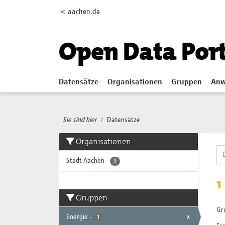
Skip to main content
< aachen.de
Open Data Por
Datensätze
Organisationen
Gruppen
Anw
Sie sind hier
Datensätze
Organisationen
Stadt Aachen
-
1
1
Gruppen
Gr
Energie
-
x
1