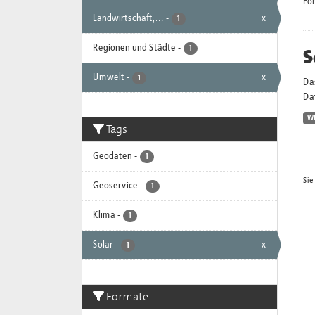
Fo
Landwirtschaft,...
-
x
1
Regionen und Städte
-
S
1
Umwelt
-
x
1
Da
Dat
W
Tags
Geodaten
-
1
Sie
Geoservice
-
1
Klima
-
1
Solar
-
x
1
Formate