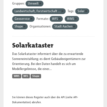
Gruppen:
Umwelt
Landwirtschaft, Forstwirtschaft ...
Tags:
Solar
Geoservice
Formate:
WFS
WMS
Shape
Organisationen:
Stadt Aachen
Solarkataster
Das Solarkataster informiert über die zu erwartende
Sonneneinstahlung; es dient Gebäudeeigentümern zur
Orientierung. Bei den Daten handelt es sich um
Modellergebnisse, die einer...
WMS
WFS
Shape
Sie können dieses Register auch über die
API
(siehe
API-
Dokumentation
) abrufen.