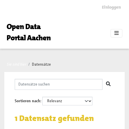
Skip to main content
Einloggen
Open Data
Portal Aachen
Sie sind hier
Datensätze
Sortieren nach
1 Datensatz gefunden