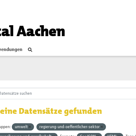
tal Aachen
endungen
eine Datensätze gefunden
uppen:
umwelt
regierung-und-oeffentlicher-sektor