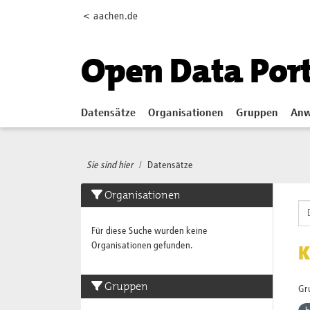
Skip to main content
< aachen.de
Open Data Por
Datensätze
Organisationen
Gruppen
Anw
Sie sind hier
Datensätze
Organisationen
Für diese Suche wurden keine
Organisationen gefunden.
K
Gruppen
Gr