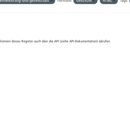
evoelkerung-und-gesellschaft
Formate:
GeoJSON
HTML
Tags:
 können dieses Register auch über die
API
(siehe
API-Dokumentation
) abrufen.