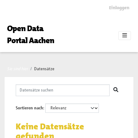
Skip to main content
Einloggen
Open Data
Portal Aachen
Sie sind hier
Datensätze
Sortieren nach
Keine Datensätze
gefunden