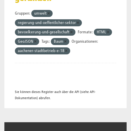
Gruppen:
umwelt
regierung-und-oeffentlicher-sektor
bevoelkerung-und-gesellschaft
Formate:
HTML
GeoJSON
Tags:
Baum
Organisationen:
aachener-stadtbetrieb-e-18
Sie können dieses Register auch über die
API
(siehe
API-
Dokumentation
) abrufen.