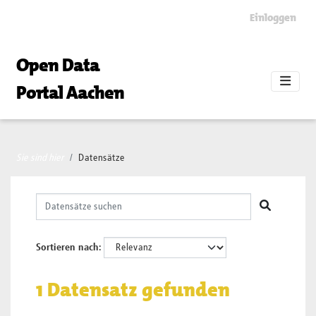
Skip to main content
Einloggen
Open Data
Portal Aachen
Sie sind hier
Datensätze
Sortieren nach
1 Datensatz gefunden