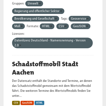
Gruppen:
Umwelt
Regierung und öffentlicher Sektor
Bevölkerung und Gesellschaft
Tags:
Geoservice
Müll
Formate:
HTML
CSV
GeoJSON
Lizenzen:
Datenlizenz Deutschland - Namensnennung - Version
2.0
Schadstoffmobil Stadt
Aachen
Der Datensatz enthält die Standorte und Termine, an denen
das Schadststoffmobil gemeinsam mit dem Wertstoffmobil
fährt. Die weiteren Termine des Wertstoffmobils finden Sie
unter...
CSV
GeoJSON
HTML