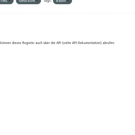
HTML
GeoJSON
Tags:
Baum
 können dieses Register auch über die
API
(siehe
API-Dokumentation
) abrufen.