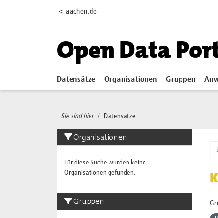
Skip to main content
< aachen.de
Open Data Por
Datensätze
Organisationen
Gruppen
Anw
Sie sind hier
Datensätze
Organisationen
Für diese Suche wurden keine
Organisationen gefunden.
K
Gruppen
Gr