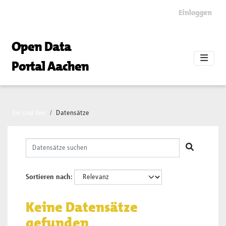
Skip to main content
Einloggen
Open Data
Portal Aachen
Sie sind hier
Datensätze
Sortieren nach
Keine Datensätze
gefunden