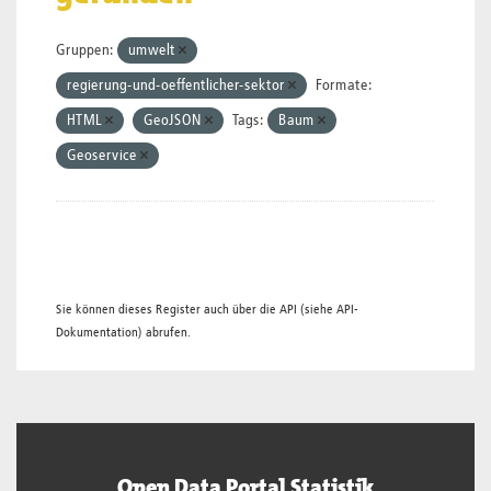
Gruppen:
umwelt
regierung-und-oeffentlicher-sektor
Formate:
HTML
GeoJSON
Tags:
Baum
Geoservice
Sie können dieses Register auch über die
API
(siehe
API-
Dokumentation
) abrufen.
Open Data Portal Statistik