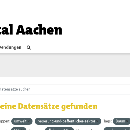
tal Aachen
endungen
eine Datensätze gefunden
uppen:
umwelt
regierung-und-oeffentlicher-sektor
Tags:
Baum