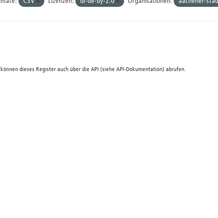
rmate:
CSV
Lizenzen:
dl-de-by-2.0
Organisationen:
aachener-stad
 können dieses Register auch über die
API
(siehe
API-Dokumentation
) abrufen.