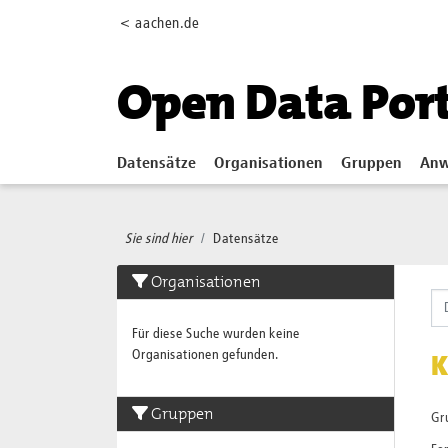
Skip to main content
< aachen.de
Open Data Por
Datensätze
Organisationen
Gruppen
Anw
Sie sind hier
Datensätze
Organisationen
Für diese Suche wurden keine
Organisationen gefunden.
K
Gruppen
Gr