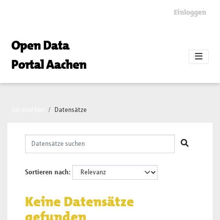
Skip to main content
Einloggen
Open Data
Portal Aachen
Sie sind hier
Datensätze
Sortieren nach
Keine Datensätze
gefunden