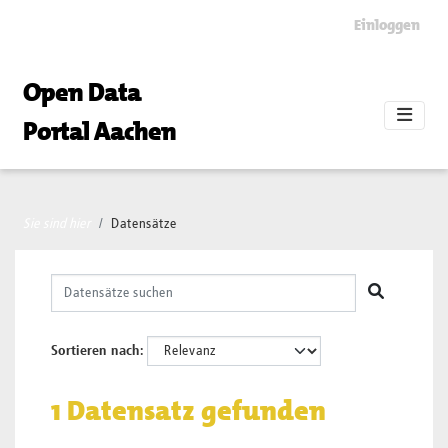
Skip to main content
Einloggen
Open Data
Portal Aachen
Sie sind hier
Datensätze
Sortieren nach
1 Datensatz gefunden