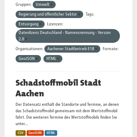
Gruppen:
Umwelt
Regierung und öffentlicher Sektor
Tags:
Entsorgung
Lizenzen:
Datenlizenz Deutschland - Namensnennung - Version
2.0
Organisationen:
Aachener Stadtbetrieb E18
Formate:
GeoJSON
HTML
Schadstoffmobil Stadt
Aachen
Der Datensatz enthält die Standorte und Termine, an denen
das Schadststoffmobil gemeinsam mit dem Wertstoffmobil
fährt. Die weiteren Termine des Wertstoffmobils finden Sie
unter...
CSV
GeoJSON
HTML