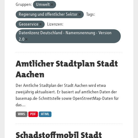
Gruppen:
Umwelt
Regierung und öffentlicher Sektor
Tags:
Geoservice
Lizenzen:
Datenlizenz Deutschland - Namensnennung - Version
2.0
Amtlicher Stadtplan Stadt
Aachen
Der Amtliche Stadtplan der Stadt Aachen wird etwa
zweijährig aktualisiert. Er basiert auf amtlichen Daten der
basemap.de-Schnittstelle sowie OpenStreetMap-Daten für
das...
WMS
PDF
HTML
Schadstoffmobil Stadt