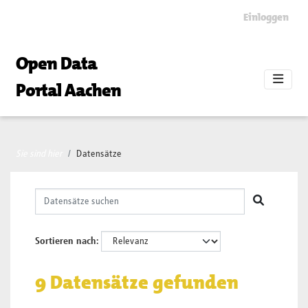
Skip to main content
Einloggen
Open Data
Portal Aachen
Sie sind hier
Datensätze
Sortieren nach
9 Datensätze gefunden