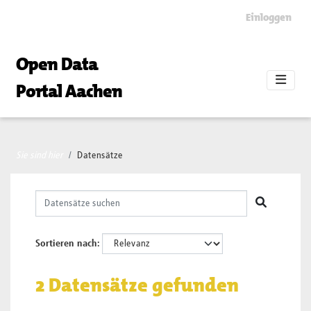
Skip to main content
Einloggen
Open Data
Portal Aachen
Sie sind hier
Datensätze
Sortieren nach
2 Datensätze gefunden