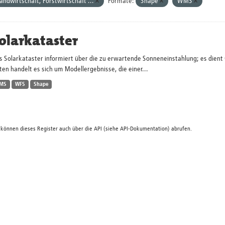
andwirtschaft, Forstwirtschaft ...
Formate:
Shape
WMS
olarkataster
s Solarkataster informiert über die zu erwartende Sonneneinstahlung; es dien
en handelt es sich um Modellergebnisse, die einer...
MS
WFS
Shape
 können dieses Register auch über die
API
(siehe
API-Dokumentation
) abrufen.