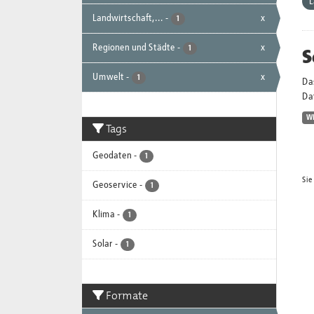
L
Landwirtschaft,...
-
x
1
Regionen und Städte
-
x
S
1
Umwelt
-
x
1
Da
Dat
W
Tags
Geodaten
-
1
Sie
Geoservice
-
1
Klima
-
1
Solar
-
1
Formate