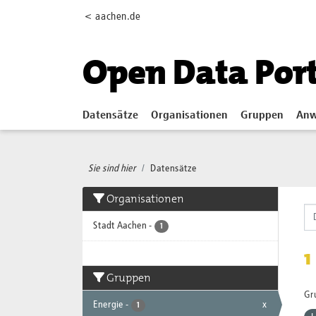
Skip to main content
< aachen.de
Open Data Por
Datensätze
Organisationen
Gruppen
Anw
Sie sind hier
Datensätze
Organisationen
Stadt Aachen
-
1
1
Gruppen
Gr
Energie
-
x
1