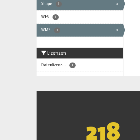
Shape
-
x
1
WFS
-
1
WMS
-
x
1
Lizenzen
Datenlizenz...
-
1
221