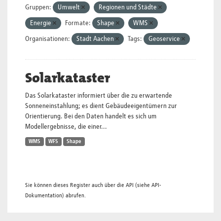
Gruppen:
Umwelt
Regionen und Städte
Energie
Formate:
Shape
WMS
Organisationen:
Stadt Aachen
Tags:
Geoservice
Solarkataster
Das Solarkataster informiert über die zu erwartende
Sonneneinstahlung; es dient Gebäudeeigentümern zur
Orientierung. Bei den Daten handelt es sich um
Modellergebnisse, die einer...
WMS
WFS
Shape
Sie können dieses Register auch über die
API
(siehe
API-
Dokumentation
) abrufen.