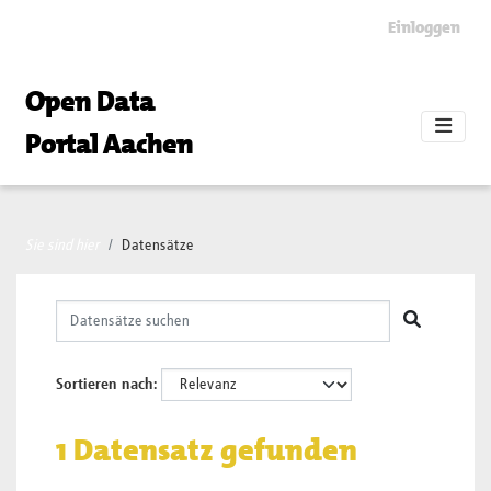
Skip to main content
Einloggen
Open Data
Portal Aachen
Sie sind hier
Datensätze
Sortieren nach
1 Datensatz gefunden