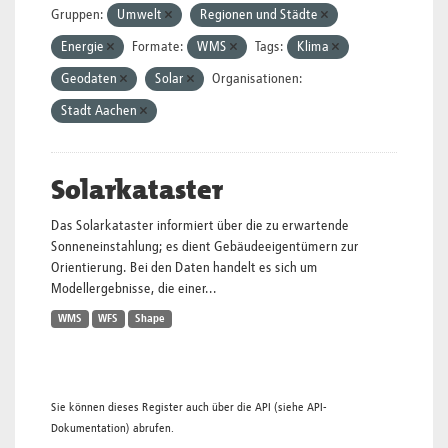
Gruppen:
Umwelt
Regionen und Städte
Energie
Formate:
WMS
Tags:
Klima
Geodaten
Solar
Organisationen:
Stadt Aachen
Solarkataster
Das Solarkataster informiert über die zu erwartende
Sonneneinstahlung; es dient Gebäudeeigentümern zur
Orientierung. Bei den Daten handelt es sich um
Modellergebnisse, die einer...
WMS
WFS
Shape
Sie können dieses Register auch über die
API
(siehe
API-
Dokumentation
) abrufen.