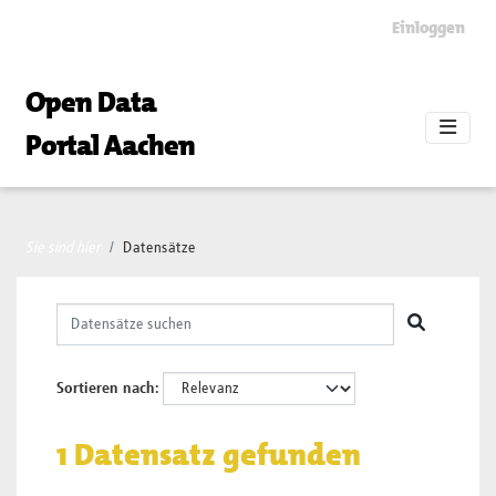
Skip to main content
Einloggen
Open Data
Portal Aachen
Sie sind hier
Datensätze
Sortieren nach
1 Datensatz gefunden