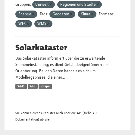
Gruppen:
Umwelt
Regionen und Städte
Energie
Tags:
Geodaten
Klima
Formate:
WFS
WMS
Solarkataster
Das Solarkataster informiert über die zu erwartende
Sonneneinstahlung; es dient Gebäudeeigentümern zur
Orientierung. Bei den Daten handelt es sich um
Modellergebnisse, die einer...
WMS
WFS
Shape
Sie können dieses Register auch über die
API
(siehe
API-
Dokumentation
) abrufen.