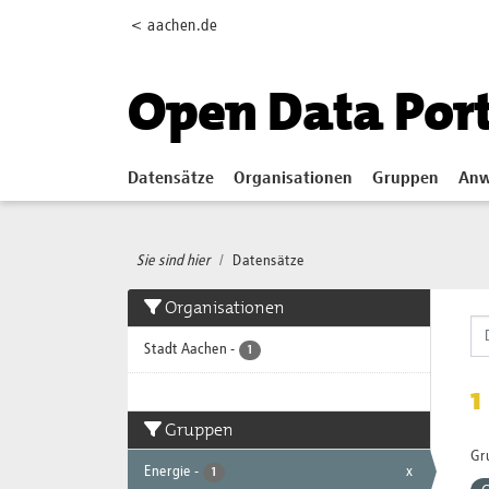
Skip to main content
< aachen.de
Open Data Por
Datensätze
Organisationen
Gruppen
Anw
Sie sind hier
Datensätze
Organisationen
Stadt Aachen
-
1
1
Gruppen
Gr
Energie
-
x
1