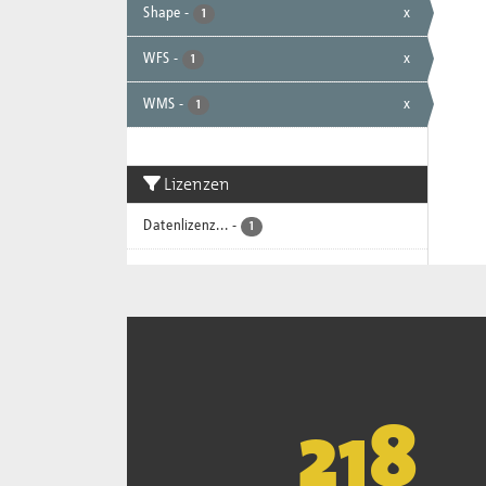
Shape
-
x
1
WFS
-
x
1
WMS
-
x
1
Lizenzen
Datenlizenz...
-
1
221