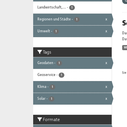
G
Landwirtschaft,...
-
1
Regionen und Städte
-
x
S
1
Umwelt
-
x
1
Da
Dat
W
Tags
Geodaten
-
x
1
Sie
Geoservice
-
1
Klima
-
x
1
Solar
-
x
1
Formate