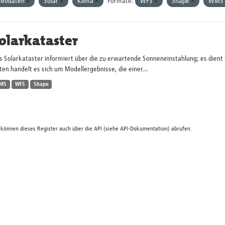
eodaten
Solar
Klima
Formate:
WFS
Shape
WMS
olarkataster
s Solarkataster informiert über die zu erwartende Sonneneinstahlung; es dien
en handelt es sich um Modellergebnisse, die einer...
MS
WFS
Shape
 können dieses Register auch über die
API
(siehe
API-Dokumentation
) abrufen.