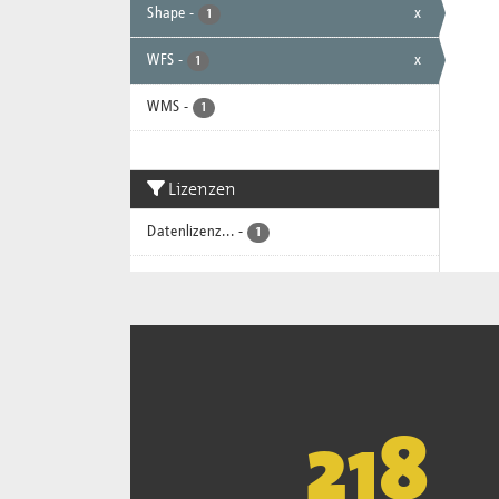
Shape
-
x
1
WFS
-
x
1
WMS
-
1
Lizenzen
Datenlizenz...
-
1
221