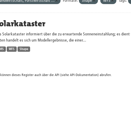
andwirtschaft, Forstwirtschaft ...
Formate:
Shape
WFS
Tags:
olarkataster
s Solarkataster informiert über die zu erwartende Sonneneinstahlung; es dien
en handelt es sich um Modellergebnisse, die einer...
MS
WFS
Shape
 können dieses Register auch über die
API
(siehe
API-Dokumentation
) abrufen.