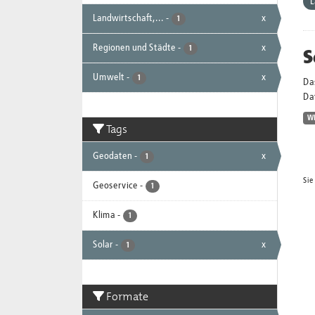
L
Landwirtschaft,...
-
x
1
Regionen und Städte
-
x
S
1
Umwelt
-
x
1
Da
Dat
W
Tags
Geodaten
-
x
1
Sie
Geoservice
-
1
Klima
-
1
Solar
-
x
1
Formate