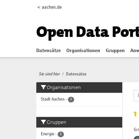
Skip to main content
< aachen.de
Open Data Por
Datensätze
Organisationen
Gruppen
Anw
Sie sind hier
Datensätze
Organisationen
Stadt Aachen
-
1
1
Gruppen
Gr
Energie
-
1