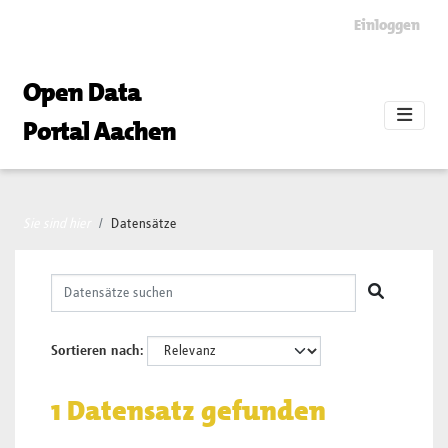
Skip to main content
Einloggen
Open Data
Portal Aachen
Sie sind hier
Datensätze
Sortieren nach
1 Datensatz gefunden