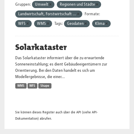
Gruppen:
Umwelt
Regionen und Städte
Landwirtschaft, Forstwirtschaft ...
Formate:
WFS
WMS
Tags:
Geodaten
Klima
Solarkataster
Das Solarkataster informiert über die zu erwartende
Sonneneinstahlung; es dient Gebäudeeigentümern zur
Orientierung. Bei den Daten handelt es sich um
Modellergebnisse, die einer...
WMS
WFS
Shape
Sie können dieses Register auch über die
API
(siehe
API-
Dokumentation
) abrufen.